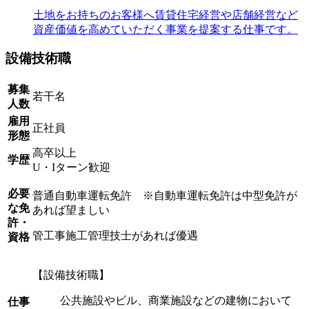
土地をお持ちのお客様へ賃貸住宅経営や店舗経営など
資産価値を高めていただく事業を提案する仕事です。
設備技術職
募集
若干名
人数
雇用
正社員
形態
高卒以上
学歴
U・Iターン歓迎
必要
普通自動車運転免許 ※自動車運転免許は中型免許が
な免
あれば望ましい
許・
管工事施工管理技士があれば優遇
資格
【設備技術職】
公共施設やビル、商業施設などの建物において
仕事