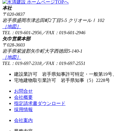
本社
〒020-0837
岩手県盛岡市津志田町2丁目5-5 クリオールⅠ 102
［地図］
TEL
：019-601-2956／
FAX
：019-601-2946
矢巾営業本部
〒028-3603
岩手県紫波郡矢巾町大字西徳田5-140-1
［地図］
TEL
：019-697-2318／
FAX
：019-697-2551
建設業許可 岩手県知事許可特定・一般第19号、
宅地建物取引業許可 岩手県知事（5）2228号
お問合せ
会社概要
指定請求書ダウンロード
採用情報
会社案内