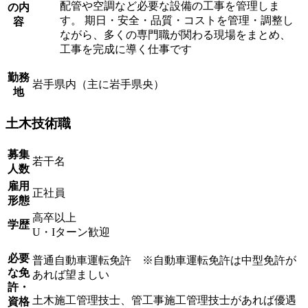
配管や空調など必要な設備の工事を管理しま
の内
す。 期日・安全・品質・コストを管理・調整し
容
ながら、多くの専門職が関わる現場をまとめ、
工事を完成に導く仕事です
勤務
岩手県内（主に岩手県央）
地
土木技術職
募集
若干名
人数
雇用
正社員
形態
高卒以上
学歴
U・Iターン歓迎
必要
普通自動車運転免許 ※自動車運転免許は中型免許が
な免
あれば望ましい
許・
土木施工管理技士、管工事施工管理技士があれば優遇
資格