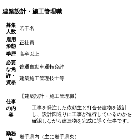
建築設計・施工管理職
募集
若干名
人数
雇用
正社員
形態
学歴
高卒以上
必要
普通自動車運転免許
な免
許・
建築施工管理技士等
資格
【建築設計・施工管理職】
仕事
工事を発注した依頼主と打合せ建物を設計
の内
し、設計図通りに工事が進行しているのかを
容
確認しながら建造物を完成に導く仕事です。
勤務
岩手県内（主に岩手県央）