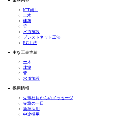
業務内容
ICT施工
土木
建築
管
水道施設
プレストネット工法
RC工法
主な工事実績
土木
建築
管
水道施設
採用情報
先輩社員からのメッセージ
先輩の一日
新卒採用
中途採用