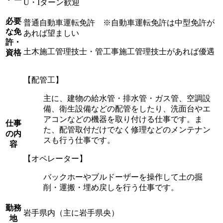
U・Iターン歓迎
必要
普通自動車運転免許 ※自動車運転免許は中型免許が
な免
あれば望ましい
許・
土木施工管理技士・管工事施工管理技士があれば優遇
資格
【配管工】
主に、建物の給水管・排水管・ガス管、空調設
備、衛生設備などの配管をしたり、洗面台やエ
アコンなどの機器を取り付ける仕事です。ま
仕事
た、配管取付だけでなく修理などのメンテナン
の内
スも行う仕事です。
容
【オペレーター】
バックホーやブルドーザーを操作して土の掘
削・運搬・埋め戻しを行う仕事です。
勤務
岩手県内（主に岩手県央）
地