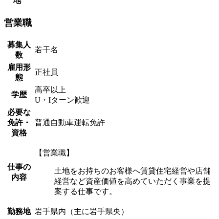
地
営業職
募集人
若干名
数
雇用形
正社員
態
高卒以上
学歴
U・Iターン歓迎
必要な
免許・
普通自動車運転免許
資格
【営業職】
仕事の
土地をお持ちのお客様へ賃貸住宅経営や店舗
内容
経営など資産価値を高めていただく事業を提
案する仕事です。
勤務地
岩手県内（主に岩手県央）