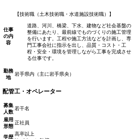
【技術職（土木技術職・水道施設技術職）】
道路、河川、橋梁、下水、建物など社会基盤の
仕事
整備にあたり、最前線でものづくりの施工管理
の内
を行います。工程や施工方法などを計画し、専
容
門工事会社に指示を出し、品質・コスト・工
程・安全・環境を管理しながら工事を完成させ
る仕事です。
勤務
岩手県内（主に岩手県央）
地
配管工・オペレーター
募集
若干名
人数
雇用
正社員
形態
高卒以上
学歴