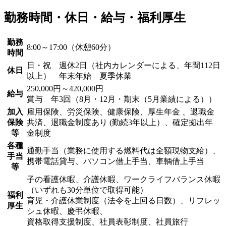
勤務時間・休日・給与・福利厚生
勤務
8:00～17:00（休憩60分）
時間
日・祝 週休2日（社内カレンダーによる、年間112日
休日
以上） 年末年始 夏季休業
250,000円～420,000円
給与
賞与 年3回（8月・12月・期末（5月業績による））
加入
雇用保険、労災保険、健康保険、厚生年金 、退職金
保険
共済、退職金制度あり (勤続3年以上）、確定拠出年
等
金制度
各種
通勤手当（業務に使用する燃料代は全額現物支給）、
手当
携帯電話貸与、パソコン借上手当、車輌借上手当
等
子の看護休暇、介護休暇、ワークライフバランス休暇
（いずれも30分単位で取得可能）
福利
育児・介護休業制度（法令を上回る日数）、リフレッ
厚生
シュ休暇、慶弔休暇、
資格取得支援制度、社員表彰制度、社員旅行